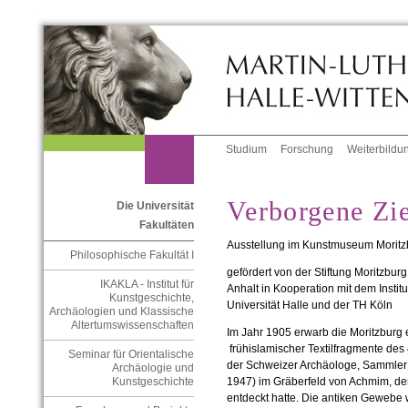
Studium
Forschung
Weiterbildu
Verborgene Zi
Die Universität
Fakultäten
Ausstellung im Kunstmuseum Moritzbur
Philosophische Fakultät I
gefördert von der Stiftung Moritzb
IKAKLA - Institut für
Anhalt in Kooperation mit dem Institu
Kunstgeschichte,
Universität Halle und der TH Köln
Archäologien und Klassische
Altertumswissenschaften
Im Jahr 1905 erwarb die Moritzburg e
frühislamischer Textilfragmente des 
Seminar für Orientalische
der Schweizer Archäologe, Sammler
Archäologie und
1947) im Gräberfeld von Achmim, de
Kunstgeschichte
entdeckt hatte. Die antiken Gewebe