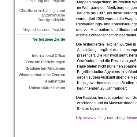
Forschung und Projekte
Mappen magaziniert, im Zweiten We
im Wehrgang der Moritzburg eingema
Christliche Archäologie und
dauerte bis 1997, als diese "verborg
Byzantinische
wurde. Seit 2003 wurden die Fragme
Kunstgeschichte
Restaurierungs- und Konservierungs
und von Mitarbeitern und Studierende
Abgeschlossene Projekte
erstmals wissenschaftlich bearbeitet.
Verborgene Zierde
Die restaurierten Textilien wurden i
Ausstellung –ergänzt durch Lesung
präsentiert. Die kunstvoll gemusterte
International Office
Gewändern und die Reste von großfo
Zentrale Einrichtungen
Halle bieten nicht nur einen spannen
Graduierten-Akademie
Begräbniskultur Ägyptens in spätant
Wissenschaftliche Zentren
geben zudem Auskunft über die Met
An-Institute
Kunstgewerbemuseen als Studien- 
Universitätsklinikum
beginnenden 20. Jahrhundert.
Der Katalog, herausgegeben von Gun
erschienen und im Museumsladen de
9.- € zu beziehen.
http://www.stiftung-moritzburg.de