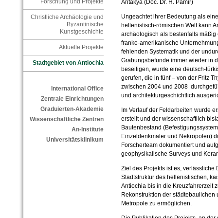
Forschung und Projekte
Antakya (Doc. Dr. H. Pamir)
Ungeachtet ihrer Bedeutung als eine
Christliche Archäologie und
Byzantinische
hellenistisch-römischen Welt kann A
Kunstgeschichte
archäologisch als bestenfalls mäßig e
franko-amerikanische Unternehmung 
Aktuelle Projekte
fehlenden Systematik und der undur
Grabungsbefunde immer wieder in di
Stadtgebiet von Antiochia
beseitigen, wurde eine deutsch-tür
gerufen, die in fünf – von der Fritz
zwischen 2004 und 2008 durchgefüh
International Office
und architekturgeschichtlich ausgeric
Zentrale Einrichtungen
Graduierten-Akademie
Im Verlauf der Feldarbeiten wurde er
erstellt und der wissenschaftlich bis
Wissenschaftliche Zentren
Bautenbestand (Befestigungssystem
An-Institute
Einzeldenkmäler und Nekropolen) dur
Universitätsklinikum
Forscherteam dokumentiert und auf
geophysikalische Surveys und Kera
Ziel des Projekts ist es, verlässliche
Stadtstruktur des hellenistischen, ka
Antiochia bis in die Kreuzfahrerzeit
Rekonstruktion der städtebaulichen 
Metropole zu ermöglichen.