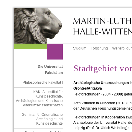
Studium
Forschung
Weiterbildu
Stadtgebiet vo
Die Universität
Fakultäten
Philosophische Fakultät I
Archäologische Untersuchungen im
Orontes/Antakya
IKAKLA - Institut für
Feldforschungen (2004 - 2008) geförd
Kunstgeschichte,
Archäologien und Klassische
Archivstudien in Princeton (2013) un
Altertumswissenschaften
der Deutschen Forschungsgemeinsc
Seminar für Orientalische
Feldforschungen in Kooperation zwisc
Archäologie und
Archäologie der Universität Halle, 
Kunstgeschichte
Leipzig (Prof. Dr. Ulrich Weferling) 