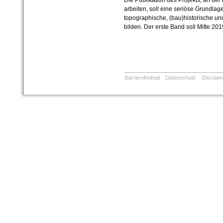
Die Publikation des Projekts, an der
arbeiten, soll eine seriöse Grundlage
topographische, (bau)historische un
bilden. Der erste Band soll Mitte 20
Barrierefreiheit
Datenschutz
Disclaim