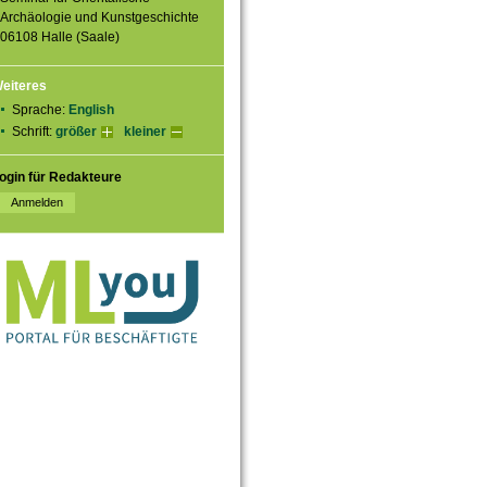
Archäologie und Kunstgeschichte
06108 Halle (Saale)
eiteres
Sprache:
English
Schrift:
größer
kleiner
ogin für Redakteure