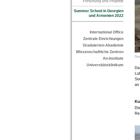
Forschung und Projekte
Summer School in Georgien
und Armenien 2022
International Office
Zentrale Einrichtungen
Graduierten-Akademie
Wissenschaftliche Zentren
Der
An-Institute
Universitätsklinikum
Das
Lut
So
an
Ku
Die
Re