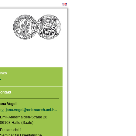
inks
ontakt
ana Vogel
jana.vogel@orientarch.uni-h...
Emil-Abderhalden-Straße 28
06108 Halle (Saale)
Postanschrift:
Seminar für Orientalische