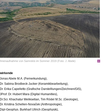
hnenaufnahme von Samreklo im Sommer 2019 (Foto: J. Abele)
twirkende
Jonas Abele M.A. (Fernerkundung),
Dr. Sabina Brodbeck-Jucker (Keramikbearbeitung),
Dr. Erika Capelletto (Grafische Darstelllungen/Zeichnen/GIS),
JProf. Dr. Hubert Mara (Digital Humanities),
Dr.Sci. Khachatur Meliksetian,
Tim Rödel M.Sc. (Geologie),
Dr. Kristina Schellen-Novaček (Anthropologie),
Dipl-Geophys. Burkhart Ullrich (Geophysik),