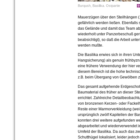
Burqush, Basilika. Ostpartie
Mauerzügen über den Steilhängen (
gefährlich werden ließen. Ebenfalls
das Gelände und damit das Team ab
wiederholt unter Panzerbeschuß geri
beabsichtigt), so daß die Arbeit un
werden mußte.
Die Basilika erwies sich in ihren Un
Hangsicherung) als genuin frühbyzna
eine frühere Verwendung der hier ve
diesem Bereich ist die hohe technis
z.B. beim Übergang von Gewölben z
Das gesamt aufgehende Erdgeschoß
Baumaterial des früher an dieser St
errichtet. Zahlreiche Detailbeobach
von bronzenen Kerzen- oder Fackelha
Reste einer Marmorverkleidung (weiß
ursprünglich zwölf Kapitellen der Ba
konnten drei weitere aufgefunden w
abgearbeitet und wiederverwendet in
Umfeld der Basilika. Da auch das zwöl
Schutthügel lokalisiert, leider jed