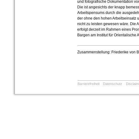
und fotografische Dokumentation vo
Die ist angesichts der knapp bemess
Arbeitspensums durch die ausgedehn
der ohne den hohen Arbeitseinsatz 
nicht zu leisten gewesen wäre. Di
erfolgt derzeit im Rahmen eines Pr
Bargen am Institut für Orientalische
Zusammenstellung: Friederike von 
Barrierefreiheit
Datenschutz
Disclaim