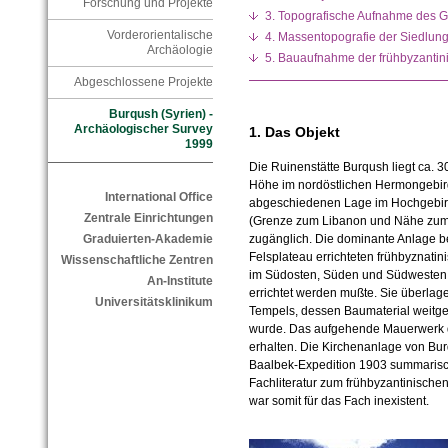
Forschung und Projekte
3. Topografische Aufnahme des 
Vorderorientalische
4. Massentopografie der Siedlun
Archäologie
5. Bauaufnahme der frühbyzantin
Abgeschlossene Projekte
Burqush (Syrien) -
Archäologischer Survey
1. Das Objekt
1999
Die Ruinenstätte Burqush liegt ca.
Höhe im nordöstlichen Hermongebir
International Office
abgeschiedenen Lage im Hochgebirge
Zentrale Einrichtungen
(Grenze zum Libanon und Nähe zum G
zugänglich. Die dominante Anlage be
Graduierten-Akademie
Felsplateau errichteten frühbyznati
Wissenschaftliche Zentren
im Südosten, Süden und Südwesten 
An-Institute
errichtet werden mußte. Sie überlag
Universitätsklinikum
Tempels, dessen Baumaterial weitg
wurde. Das aufgehende Mauerwerk de
erhalten. Die Kirchenanlage von Bu
Baalbek-Expedition 1903 summarisch
Fachliteratur zum frühbyzantinische
war somit für das Fach inexistent.