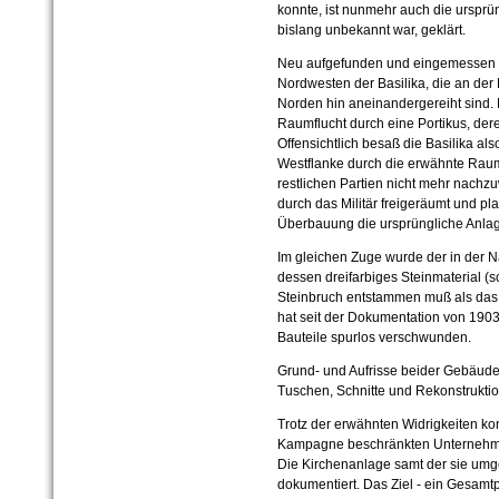
konnte, ist nunmehr auch die ursprü
bislang unbekannt war, geklärt.
Neu aufgefunden und eingemessen
Nordwesten der Basilika, die an der
Norden hin aneinandergereiht sind. 
Raumflucht durch eine Portikus, dere
Offensichtlich besaß die Basilika al
Westflanke durch die erwähnte Raumf
restlichen Partien nicht mehr nach
durch das Militär freigeräumt und plan
Überbauung die ursprüngliche Anla
Im gleichen Zuge wurde der in der N
dessen dreifarbiges Steinmaterial (s
Steinbruch entstammen muß als das 
hat seit der Dokumentation von 1903
Bauteile spurlos verschwunden.
Grund- und Aufrisse beider Gebäudek
Tuschen, Schnitte und Rekonstrukti
Trotz der erwähnten Widrigkeiten ko
Kampagne beschränkten Unternehmu
Die Kirchenanlage samt der sie um
dokumentiert. Das Ziel - ein Gesamt