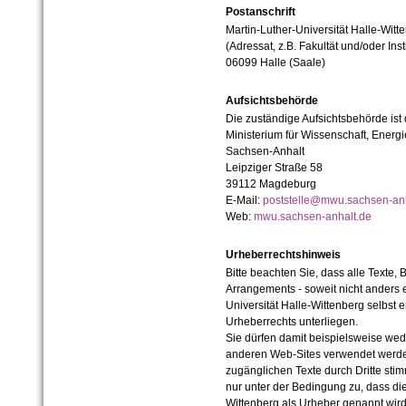
Postanschrift
Martin-Luther-Universität Halle-Witt
(Adressat, z.B. Fakultät und/oder Inst
06099 Halle (Saale)
Aufsichtsbehörde
Die zuständige Aufsichtsbehörde ist
Ministerium für Wissenschaft, Ener
Sachsen-Anhalt
Leipziger Straße 58
39112 Magdeburg
E-Mail:
poststelle@mwu.sachsen-anh
Web:
mwu.sachsen-anhalt.de
Urheberrechtshinweis
Bitte beachten Sie, dass alle Texte, 
Arrangements - soweit nicht anders er
Universität Halle-Wittenberg selbst 
Urheberrechts unterliegen.
Sie dürfen damit beispielsweise wed
anderen Web-Sites verwendet werde
zugänglichen Texte durch Dritte sti
nur unter der Bedingung zu, dass die
Wittenberg als Urheber genannt wird