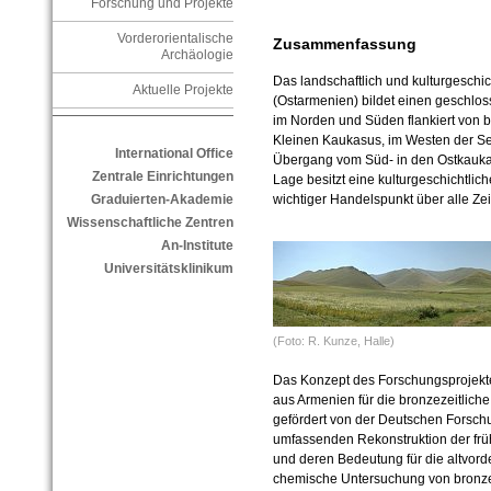
Forschung und Projekte
Vorderorientalische
Zusammenfassung
Archäologie
Das landschaftlich und kulturgeschi
Aktuelle Projekte
(Ostarmenien) bildet einen
geschlos
im Norden und Süden flankiert von 
Kleinen Kaukasus, im Westen der Se
International Office
Übergang vom Süd- in den Ostkauka
Zentrale Einrichtungen
Lage besitzt eine kulturgeschichtlic
wichtiger Handelspunkt über alle Zei
Graduierten-Akademie
Wissenschaftliche Zentren
An-Institute
Universitätsklinikum
(Foto: R. Kunze, Halle)
Das Konzept des Forschungsprojekt
aus Armenien für die bronzezeitlich
gefördert von der Deutschen Forsch
umfassenden Rekonstruktion der fr
und deren Bedeutung für die altvorde
chemische Untersuchung von bronzez