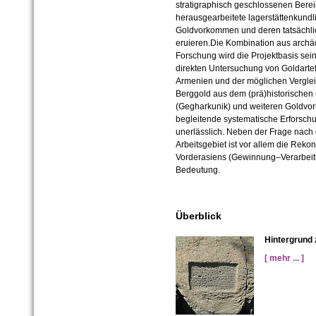
stratigraphisch geschlossenen Berei
herausgearbeitete lagerstättenkundl
Goldvorkommen und deren tatsächlic
eruieren.Die Kombination aus archä
Forschung wird die Projektbasis sei
direkten Untersuchung von Goldartef
Armenien und der möglichen Verglei
Berggold aus dem (prä)historischen
(Gegharkunik) und weiteren Goldvo
begleitende systematische Erforsc
unerlässlich. Neben der Frage nach
Arbeitsgebiet ist vor allem die Rekon
Vorderasiens (Gewinnung–Verarbei
Bedeutung.
Überblick
Hintergrund
[ mehr ... ]