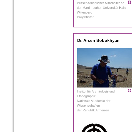
Wissenschaftlicher Mitarbeiter an
der Martin-Luther-Universität Halle-
Wittenberg
Projektleiter
Dr. Arsen Bobokhyan
Institut für Archäologie und
Ethnographie
Nationale Akademie der
Wissenschaften
der Republik Armenien