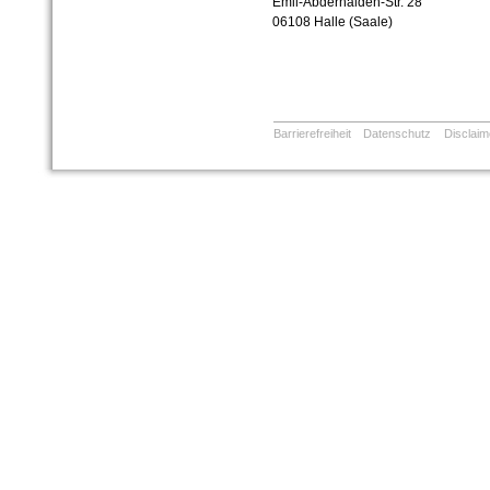
Emil-Abderhalden-Str. 28
06108 Halle (Saale)
Barrierefreiheit
Datenschutz
Disclaim