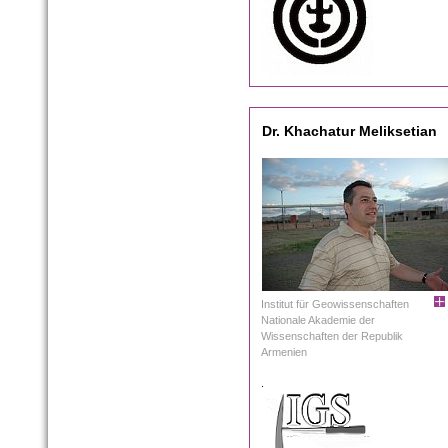
Dr. Khachatur Meliksetian
Institut für Geowissenschaften
Nationale Akademie der
Wissenschaften der Republik
Armenien